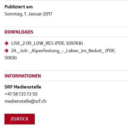
Publiziert am
Sonntag, 1. Januar 2017
DOWNLOADS
LIVE_2.09_LOW_RES
(
PDF
, 3097KB)
24._Juli-_Alpenfestung_-_Leben_im_Reduit_
(
PDF
,
50KB)
INFORMATIONEN
SRF Medienstelle
+41 58 135 13 50
medienstelle@srf.ch
ZURÜCK