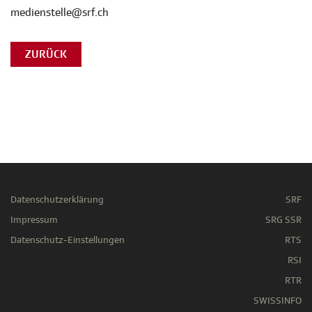
medienstelle@srf.ch
ZURÜCK
Datenschutzerklärung
SRF
Impressum
SRG SSR
Datenschutz-Einstellungen
RTS
RSI
RTR
SWISSINFO