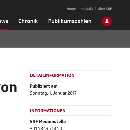
Home
Kontakt
Über SRF
ews
Chronik
Publikumszahlen
DETAILINFORMATION
von
Publiziert am
Sonntag, 1. Januar 2017
INFORMATIONEN
SRF Medienstelle
+41 58 135 13 50