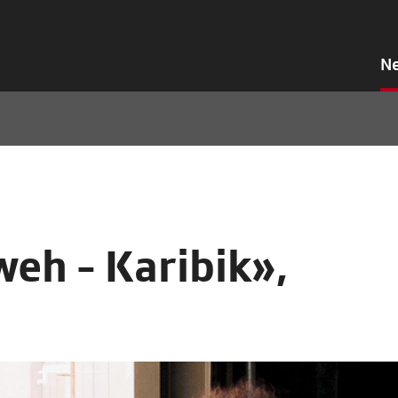
N
weh - Karibik»,