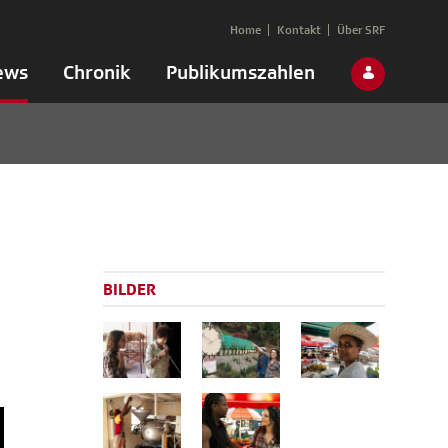
Home
Kontakt
Über SRF
ews
Chronik
Publikumszahlen
BILDER