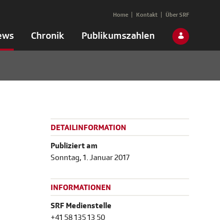
Home
Kontakt
Über SRF
ews
Chronik
Publikumszahlen
DETAILINFORMATION
Publiziert am
Sonntag, 1. Januar 2017
INFORMATIONEN
SRF Medienstelle
+41 58 135 13 50