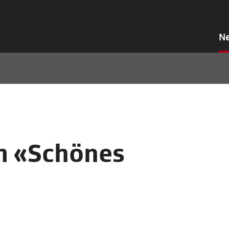
N
lm «Schönes