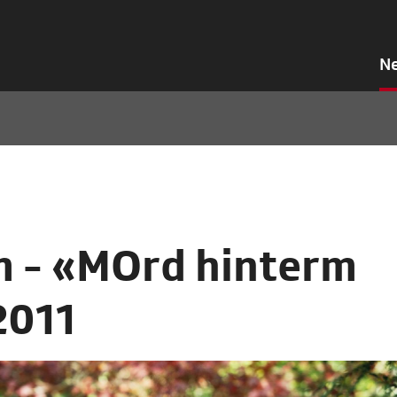
N
m - «MOrd hinterm
2011