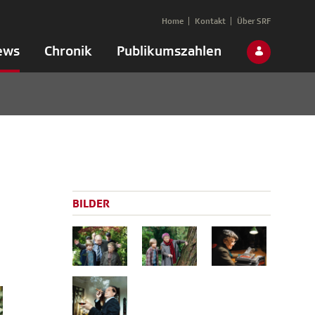
Home
Kontakt
Über SRF
ews
Chronik
Publikumszahlen
BILDER