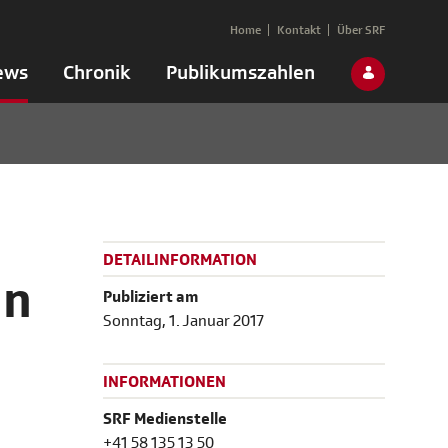
Home
Kontakt
Über SRF
ews
Chronik
Publikumszahlen
DETAILINFORMATION
in
Publiziert am
Sonntag, 1. Januar 2017
INFORMATIONEN
SRF Medienstelle
+41 58 135 13 50