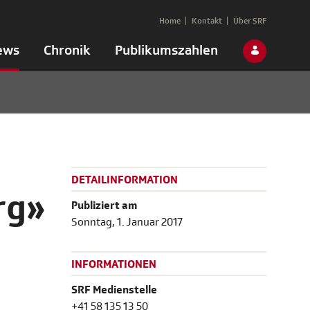
Home
Kontakt
Über SRF
ews
Chronik
Publikumszahlen
DETAILINFORMATION
rg»
Publiziert am
Sonntag, 1. Januar 2017
INFORMATIONEN
SRF Medienstelle
+41 58 135 13 50