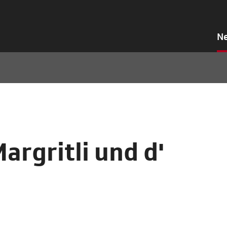
N
argritli und d'