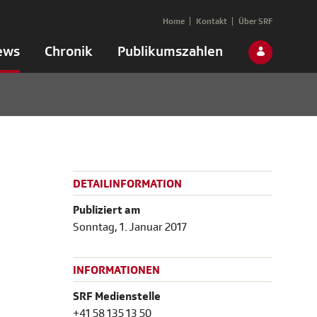
Home
Kontakt
Über SRF
ews
Chronik
Publikumszahlen
DETAILINFORMATION
Publiziert am
Sonntag, 1. Januar 2017
INFORMATIONEN
SRF Medienstelle
+41 58 135 13 50