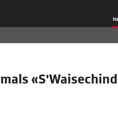
N
tmals «S'Waisechind