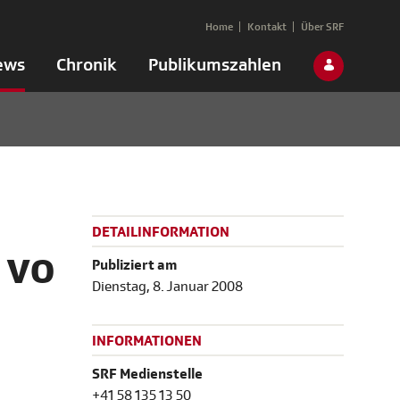
Home
Kontakt
Über SRF
ews
Chronik
Publikumszahlen
DETAILINFORMATION
 vo
Publiziert am
Dienstag, 8. Januar 2008
INFORMATIONEN
SRF Medienstelle
+41 58 135 13 50