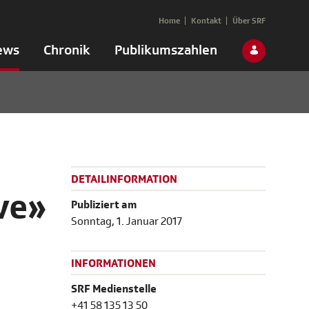
Home
Kontakt
Über SRF
ews
Chronik
Publikumszahlen
DETAILINFORMATION
ve»
Publiziert am
Sonntag, 1. Januar 2017
INFORMATIONEN
SRF Medienstelle
+41 58 135 13 50