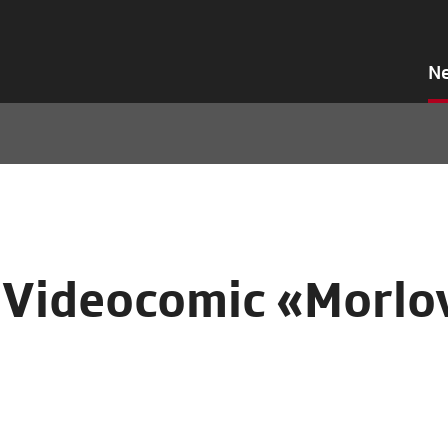
N
n Videocomic «Morlo