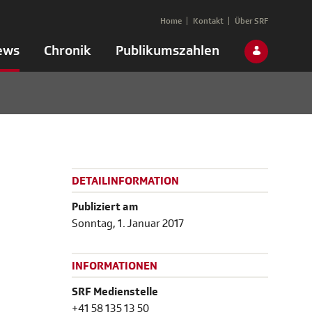
Home
Kontakt
Über SRF
ews
Chronik
Publikumszahlen
DETAILINFORMATION
Publiziert am
Sonntag, 1. Januar 2017
INFORMATIONEN
SRF Medienstelle
+41 58 135 13 50