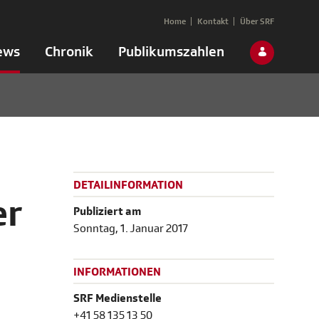
Home
Kontakt
Über SRF
ews
Chronik
Publikumszahlen
DETAILINFORMATION
er
Publiziert am
Sonntag, 1. Januar 2017
INFORMATIONEN
SRF Medienstelle
+41 58 135 13 50