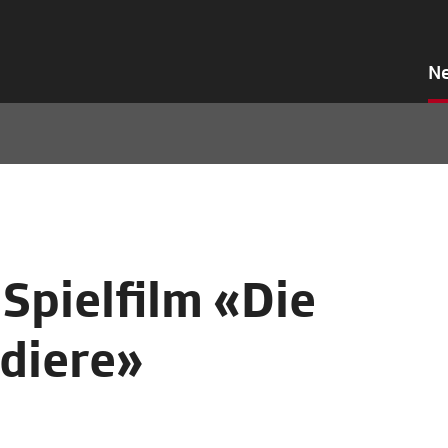
N
Spielfilm «Die
diere»