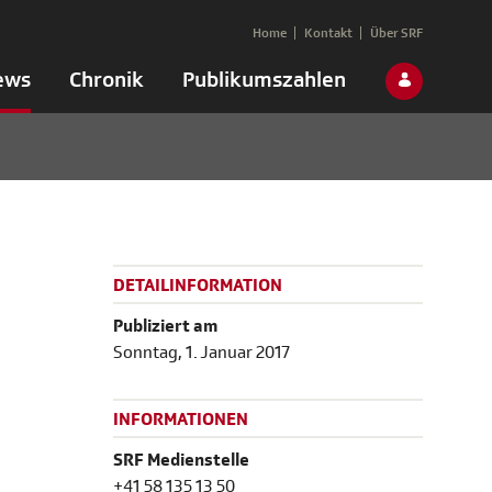
Home
Kontakt
Über SRF
ews
Chronik
Publikumszahlen
DETAILINFORMATION
Publiziert am
Sonntag, 1. Januar 2017
INFORMATIONEN
SRF Medienstelle
+41 58 135 13 50