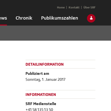
Home
Kontakt
Über SRF
ews
Chronik
Publikumszahlen
DETAILINFORMATION
Publiziert am
Sonntag, 1. Januar 2017
INFORMATIONEN
SRF Medienstelle
+41 58 135 13 50