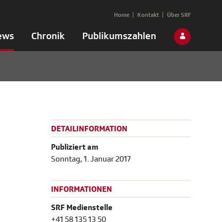
Home
Kontakt
Über SRF
ews
Chronik
Publikumszahlen
DETAILINFORMATION
Publiziert am
Sonntag, 1. Januar 2017
INFORMATIONEN
SRF Medienstelle
+41 58 135 13 50