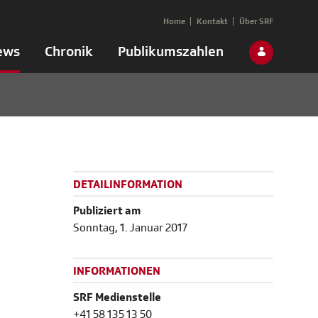
Home
Kontakt
Über SRF
ews
Chronik
Publikumszahlen
DETAILINFORMATION
Publiziert am
Sonntag, 1. Januar 2017
INFORMATIONEN
SRF Medienstelle
+41 58 135 13 50