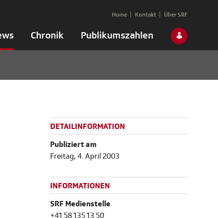
Home
Kontakt
Über SRF
ews
Chronik
Publikumszahlen
DETAILINFORMATION
Publiziert am
Freitag, 4. April 2003
INFORMATIONEN
SRF Medienstelle
+41 58 135 13 50