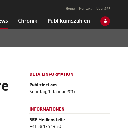
Home
Kontakt
Über SRF
ews
Chronik
Publikumszahlen
DETAILINFORMATION
re
Publiziert am
Sonntag, 1. Januar 2017
INFORMATIONEN
SRF Medienstelle
+41 58 135 13 50