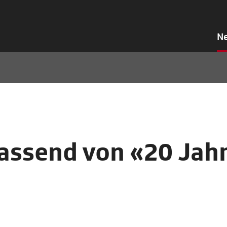
N
assend von «20 Jah