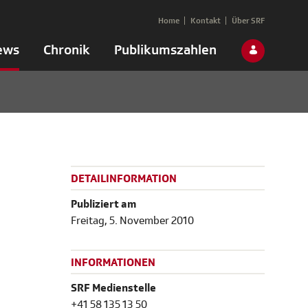
Home
Kontakt
Über SRF
ews
Chronik
Publikumszahlen
DETAILINFORMATION
Publiziert am
Freitag, 5. November 2010
INFORMATIONEN
SRF Medienstelle
+41 58 135 13 50