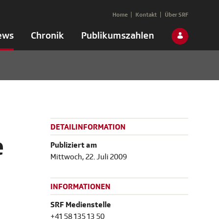
Home
Kontakt
Über SRF
ews
Chronik
Publikumszahlen
DETAILINFORMATION
e
Publiziert am
Mittwoch, 22. Juli 2009
INFORMATIONEN
SRF Medienstelle
+41 58 135 13 50