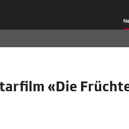
N
arfilm «Die Frücht