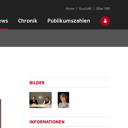
Home
Kontakt
Über SRF
ews
Chronik
Publikumszahlen
BILDER
INFORMATIONEN