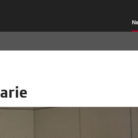
N
arie