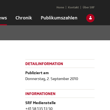
Home
Kontakt
Über SRF
ews
Chronik
Publikumszahlen
DETAILINFORMATION
Publiziert am
Donnerstag, 2. September 2010
INFORMATIONEN
SRF Medienstelle
+41 58 135 13 50