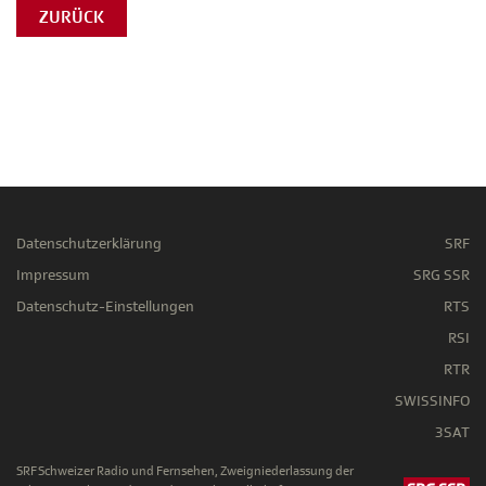
ZURÜCK
Datenschutzerklärung
SRF
Impressum
SRG SSR
Datenschutz-Einstellungen
RTS
RSI
RTR
SWISSINFO
3SAT
SRF Schweizer Radio und Fernsehen, Zweigniederlassung der