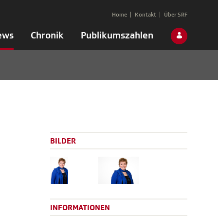
Home
Kontakt
Über SRF
ews
Chronik
Publikumszahlen
BILDER
INFORMATIONEN