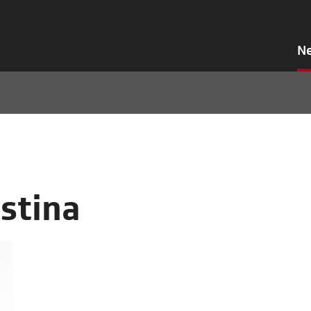
N
stina