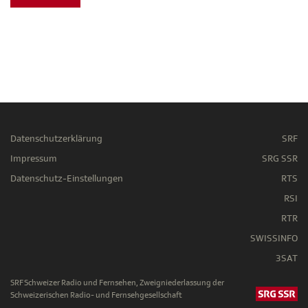
Datenschutzerklärung
SRF
Impressum
SRG SSR
Datenschutz-Einstellungen
RTS
RSI
RTR
SWISSINFO
3SAT
SRF Schweizer Radio und Fernsehen, Zweigniederlassung der
Schweizerischen Radio- und Fernsehgesellschaft