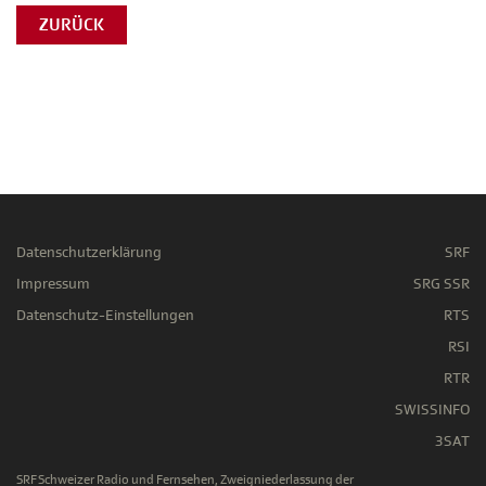
ZURÜCK
Datenschutzerklärung
SRF
Impressum
SRG SSR
Datenschutz-Einstellungen
RTS
RSI
RTR
SWISSINFO
3SAT
SRF Schweizer Radio und Fernsehen, Zweigniederlassung der