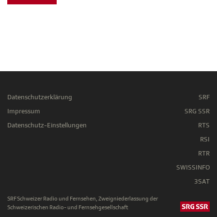
Datenschutzerklärung
SRF
Impressum
SRG SSR
Datenschutz-Einstellungen
RTS
RSI
RTR
SWISSINFO
3SAT
SRF Schweizer Radio und Fernsehen, Zweigniederlassung der
Schweizerischen Radio- und Fernsehgesellschaft