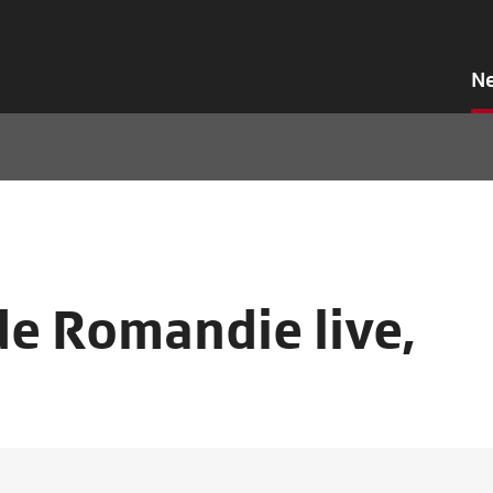
N
de Romandie live,