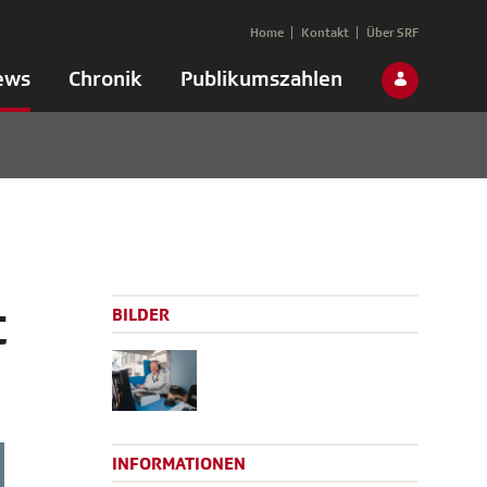
Home
Kontakt
Über SRF
ews
Chronik
Publikumszahlen
t
BILDER
INFORMATIONEN