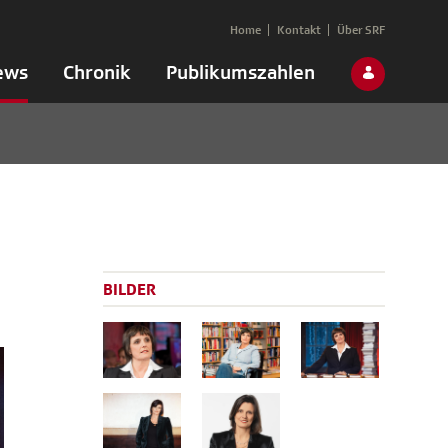
Home
Kontakt
Über SRF
ews
Chronik
Publikumszahlen
BILDER