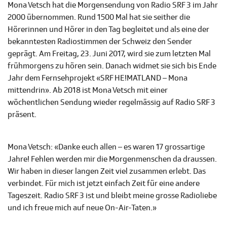
Mona Vetsch hat die Morgensendung von Radio SRF 3 im Jahr
2000 übernommen. Rund 1500 Mal hat sie seither die
Hörerinnen und Hörer in den Tag begleitet und als eine der
bekanntesten Radiostimmen der Schweiz den Sender
geprägt. Am Freitag, 23. Juni 2017, wird sie zum letzten Mal
frühmorgens zu hören sein. Danach widmet sie sich bis Ende
Jahr dem Fernsehprojekt «SRF HE!MATLAND – Mona
mittendrin». Ab 2018 ist Mona Vetsch mit einer
wöchentlichen Sendung wieder regelmässig auf Radio SRF 3
präsent.
Mona Vetsch: «Danke euch allen – es waren 17 grossartige
Jahre! Fehlen werden mir die Morgenmenschen da draussen.
Wir haben in dieser langen Zeit viel zusammen erlebt. Das
verbindet. Für mich ist jetzt einfach Zeit für eine andere
Tageszeit. Radio SRF 3 ist und bleibt meine grosse Radioliebe
und ich freue mich auf neue On-Air-Taten.»