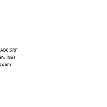
«ABC SRF
en. 1991
us dem