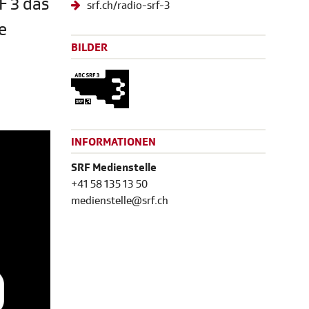
F 3 das
srf.ch/radio-srf-3
e
BILDER
INFORMATIONEN
SRF Medienstelle
+41 58 135 13 50
medienstelle@srf.ch