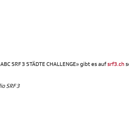
 «ABC SRF 3 STÄDTE CHALLENGE» gibt es auf
srf3.ch
s
io SRF 3