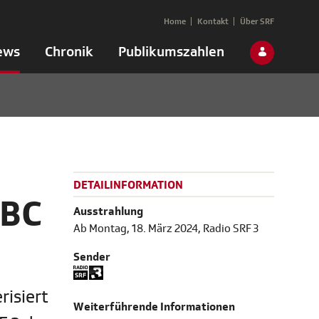
Home
Kontakt
Über SRF
ews
Chronik
Publikumszahlen
DETAILINFORMATION
ABC
Ausstrahlung
Ab Montag, 18. März 2024, Radio SRF 3
Sender
risiert
Weiterführende Informationen