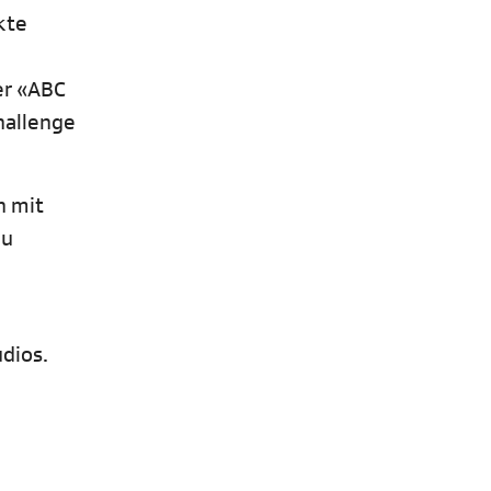
kte
er «ABC
hallenge
n mit
zu
dios.