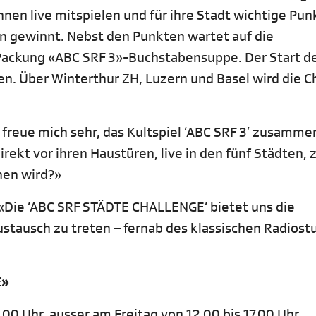
nnen live mitspielen und für ihre Stadt wichtige Pun
n gewinnt. Nebst den Punkten wartet auf die
Packung «ABC SRF 3»-Buchstabensuppe. Der Start d
en. Über Winterthur ZH, Luzern und Basel wird die C
 freue mich sehr, das Kultspiel ‘ABC SRF 3’ zusamme
ekt vor ihren Haustüren, live in den fünf Städten, 
hen wird?»
«Die ‘ABC SRF STÄDTE CHALLENGE‘ bietet uns die
stausch zu treten – fernab des klassischen Radiostu
E»
9.00 Uhr, ausser am Freitag von 12.00 bis 17.00 Uhr