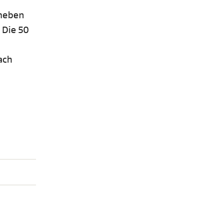
 neben
 Die 50
ach