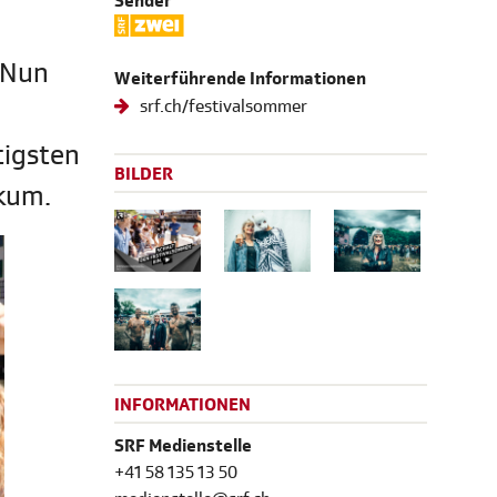
Sender
 Nun
Weiterführende Informationen
srf.ch/festivalsommer
tigsten
BILDER
kum.
INFORMATIONEN
SRF Medienstelle
+41 58 135 13 50