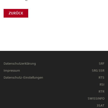
ZURÜCK
Datenschutzerklärung
SRF
Impressum
SRG SSR
Datenschutz-Einstellungen
RTS
RSI
RTR
SWISSINFO
3SAT