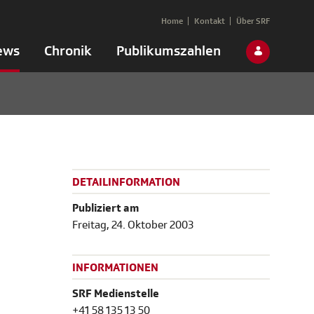
Home
Kontakt
Über SRF
ews
Chronik
Publikumszahlen
DETAILINFORMATION
Publiziert am
Freitag, 24. Oktober 2003
INFORMATIONEN
SRF Medienstelle
+41 58 135 13 50