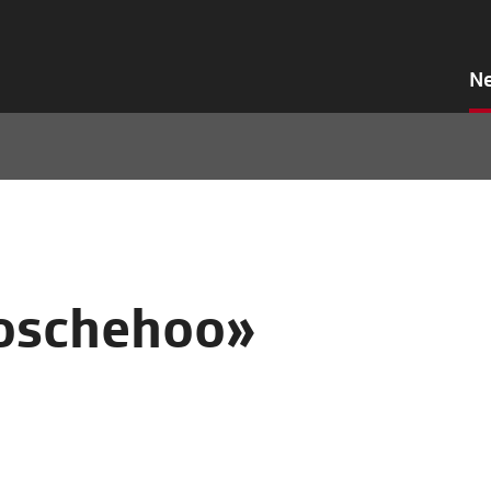
N
Hoschehoo»