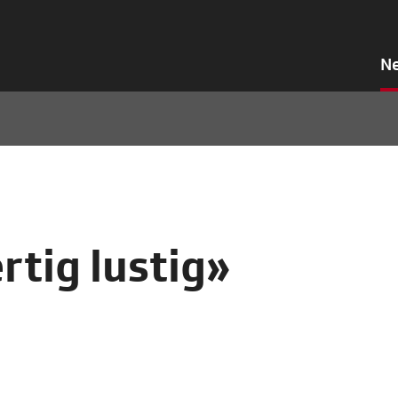
N
rtig lustig»