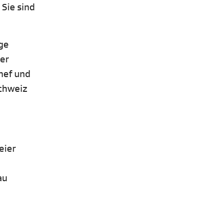
 Sie sind
ige
Der
Chef und
Schweiz
eier
au