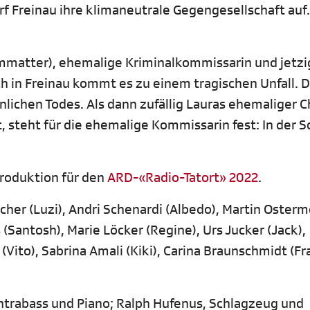
 Freinau ihre klimaneutrale Gegengesellschaft auf.
fammatter), ehemalige Kriminalkommissarin und jetz
h in Freinau kommt es zu einem tragischen Unfall. 
nlichen Todes. Als dann zufällig Lauras ehemaliger 
t, steht für die ehemalige Kommissarin fest: In der 
Produktion für den
ARD-«Radio-Tatort» 2022
.
her (Luzi), Andri Schenardi (Albedo), Martin Osterm
s (Santosh), Marie Löcker (Regine), Urs Jucker (Jack),
Vito), Sabrina Amali (Kiki), Carina Braunschmidt (Fr
ntrabass und Piano; Ralph Hufenus, Schlagzeug und