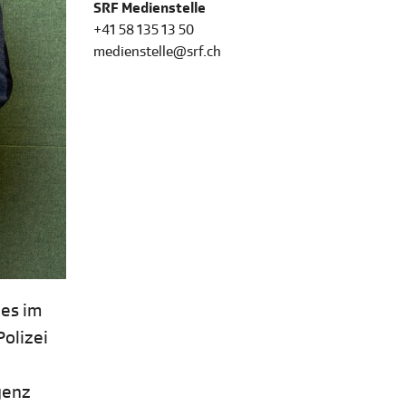
SRF Medienstelle
+41 58 135 13 50
medienstelle@srf.ch
 es im
olizei
genz