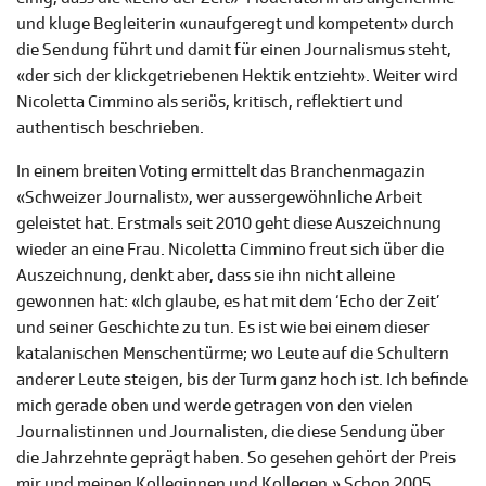
und kluge Begleiterin «unaufgeregt und kompetent» durch
die Sendung führt und damit für einen Journalismus steht,
«der sich der klickgetriebenen Hektik entzieht». Weiter wird
Nicoletta Cimmino als seriös, kritisch, reflektiert und
authentisch beschrieben.
In einem breiten Voting ermittelt das Branchenmagazin
«Schweizer Journalist», wer aussergewöhnliche Arbeit
geleistet hat. Erstmals seit 2010 geht diese Auszeichnung
wieder an eine Frau. Nicoletta Cimmino freut sich über die
Auszeichnung, denkt aber, dass sie ihn nicht alleine
gewonnen hat: «Ich glaube, es hat mit dem ‘Echo der Zeit’
und seiner Geschichte zu tun. Es ist wie bei einem dieser
katalanischen Menschentürme; wo Leute auf die Schultern
anderer Leute steigen, bis der Turm ganz hoch ist. Ich befinde
mich gerade oben und werde getragen von den vielen
Journalistinnen und Journalisten, die diese Sendung über
die Jahrzehnte geprägt haben. So gesehen gehört der Preis
mir und meinen Kolleginnen und Kollegen.» Schon 2005