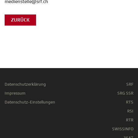
medienstelle@srf.ch
ZURÜCK
Datenschutzerklärung
SRF
Impressum
SRG SSR
Datenschutz-Einstellungen
RTS
RSI
RTR
SWISSINFO
3SAT