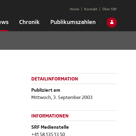
Home
Kontakt
Über SRF
ews
Chronik
Publikumszahlen
DETAILINFORMATION
Publiziert am
Mittwoch, 3. September 2003
INFORMATIONEN
SRF Medienstelle
+41 58 135 13 50