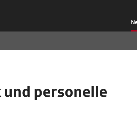
N
k und personelle