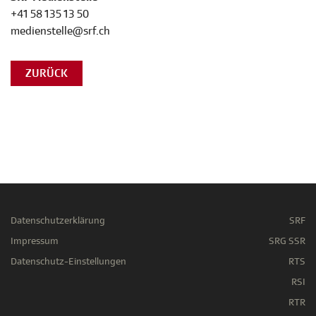
+41 58 135 13 50
medienstelle@srf.ch
ZURÜCK
Datenschutzerklärung
SRF
Impressum
SRG SSR
Datenschutz-Einstellungen
RTS
RSI
RTR