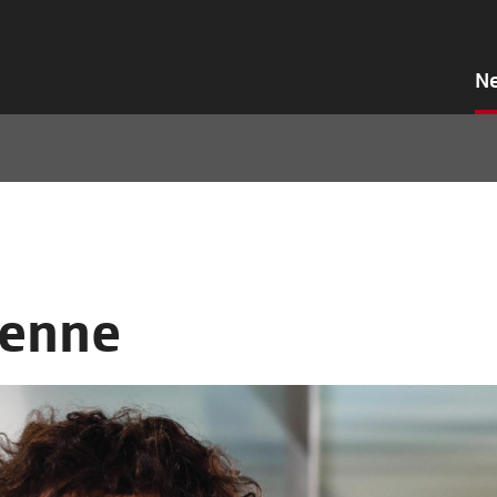
N
ienne