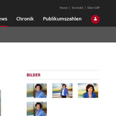
Home
Kontakt
Über SRF
ews
Chronik
Publikumszahlen
BILDER