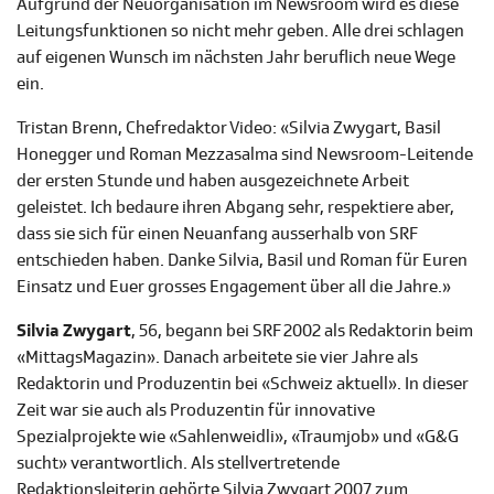
Aufgrund der Neuorganisation im Newsroom wird es diese
Leitungsfunktionen so nicht mehr geben. Alle drei schlagen
auf eigenen Wunsch im nächsten Jahr beruflich neue Wege
ein.
Tristan Brenn, Chefredaktor Video: «Silvia Zwygart, Basil
Honegger und Roman Mezzasalma sind Newsroom-Leitende
der ersten Stunde und haben ausgezeichnete Arbeit
geleistet. Ich bedaure ihren Abgang sehr, respektiere aber,
dass sie sich für einen Neuanfang ausserhalb von SRF
entschieden haben. Danke Silvia, Basil und Roman für Euren
Einsatz und Euer grosses Engagement über all die Jahre.»
Silvia Zwygart
, 56, begann bei SRF 2002 als Redaktorin beim
«MittagsMagazin». Danach arbeitete sie vier Jahre als
Redaktorin und Produzentin bei «Schweiz aktuell». In dieser
Zeit war sie auch als Produzentin für innovative
Spezialprojekte wie «Sahlenweidli», «Traumjob» und «G&G
sucht» verantwortlich. Als stellvertretende
Redaktionsleiterin gehörte Silvia Zwygart 2007 zum