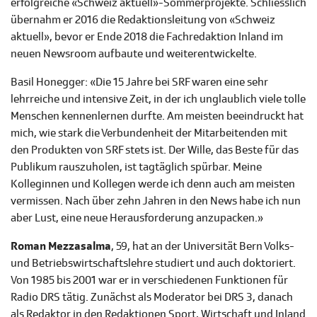
erfolgreiche «Schweiz aktuell»-Sommerprojekte. Schliesslich
übernahm er 2016 die Redaktionsleitung von «Schweiz
aktuell», bevor er Ende 2018 die Fachredaktion Inland im
neuen Newsroom aufbaute und weiterentwickelte.
Basil Honegger: «Die 15 Jahre bei SRF waren eine sehr
lehrreiche und intensive Zeit, in der ich unglaublich viele tolle
Menschen kennenlernen durfte. Am meisten beeindruckt hat
mich, wie stark die Verbundenheit der Mitarbeitenden mit
den Produkten von SRF stets ist. Der Wille, das Beste für das
Publikum rauszuholen, ist tagtäglich spürbar. Meine
Kolleginnen und Kollegen werde ich denn auch am meisten
vermissen. Nach über zehn Jahren in den News habe ich nun
aber Lust, eine neue Herausforderung anzupacken.»
Roman Mezzasalma
, 59, hat an der Universität Bern Volks-
und Betriebswirtschaftslehre studiert und auch doktoriert.
Von 1985 bis 2001 war er in verschiedenen Funktionen für
Radio DRS tätig. Zunächst als Moderator bei DRS 3, danach
als Redaktor in den Redaktionen Sport, Wirtschaft und Inland