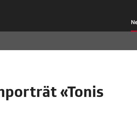
N
mporträt «Tonis