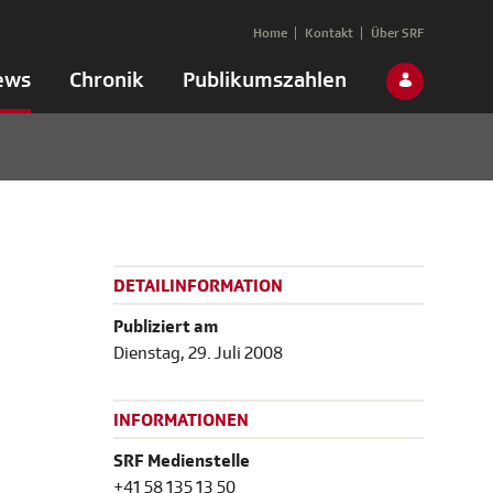
Home
Kontakt
Über SRF
ews
Chronik
Publikumszahlen
DETAILINFORMATION
Publiziert am
Dienstag, 29. Juli 2008
INFORMATIONEN
SRF Medienstelle
+41 58 135 13 50