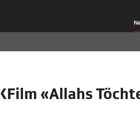
N
KFilm «Allahs Töcht