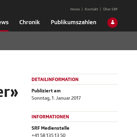
Home
Kontakt
Über SRF
ews
Chronik
Publikumszahlen
DETAILINFORMATION
er»
Publiziert am
Sonntag, 1. Januar 2017
INFORMATIONEN
SRF Medienstelle
+41 58 135 13 50