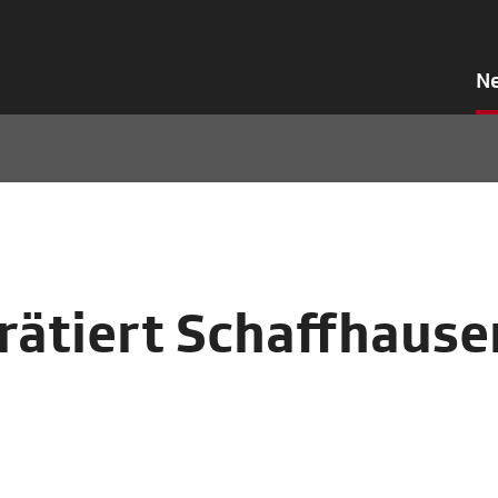
N
trätiert Schaffhause