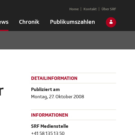
Home
Kontakt
Über SRF
ews
Chronik
Publikumszahlen
DETAILINFORMATION
r
Publiziert am
Montag, 27. Oktober 2008
INFORMATIONEN
SRF Medienstelle
+41 58 135 13 50