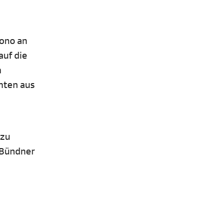
Bono an
auf die
n
chten aus
 zu
s Bündner