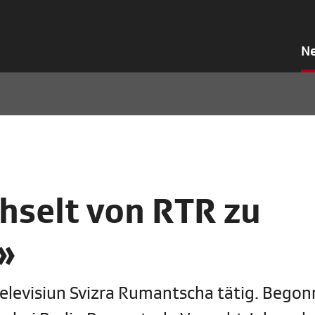
N
hselt von RTR zu
»
otelevisiun Svizra Rumantscha tätig. Bego