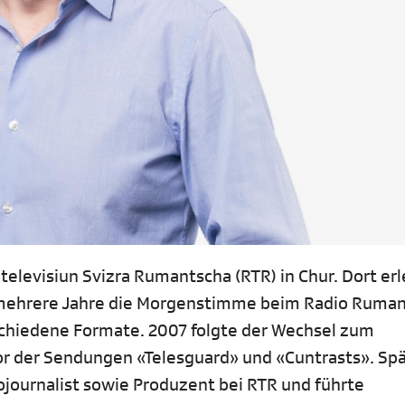
otelevisiun Svizra Rumantscha (RTR) in Chur. Dort er
ar mehrere Jahre die Morgenstimme beim Radio Ruma
schiedene Formate. 2007 folgte der Wechsel zum
r der Sendungen «Telesguard» und «Cuntrasts». Sp
ojournalist sowie Produzent bei RTR und führte