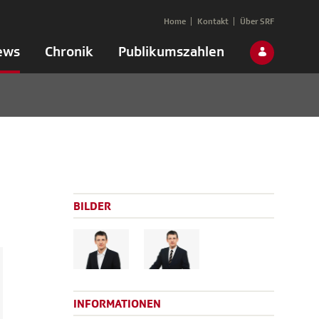
Home
Kontakt
Über SRF
ews
Chronik
Publikumszahlen
BILDER
INFORMATIONEN