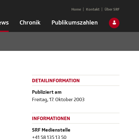
Home
Kontakt
Über SRF
ews
Chronik
Publikumszahlen
DETAILINFORMATION
Publiziert am
Freitag, 17. Oktober 2003
INFORMATIONEN
SRF Medienstelle
+41 58 135 13 50