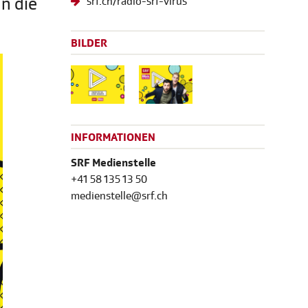
n die
srf.ch/radio-srf-virus
BILDER
INFORMATIONEN
SRF Medienstelle
+41 58 135 13 50
medienstelle@srf.ch