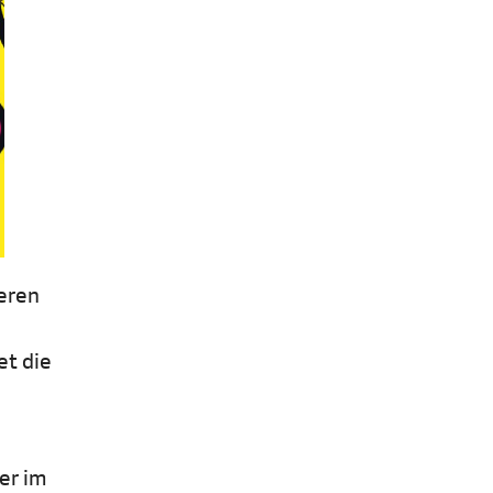
eren
et die
er im