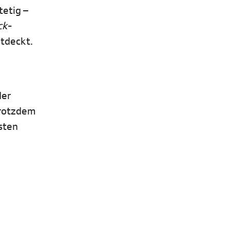
tetig –
ck
-
ntdeckt.
der
trotzdem
rsten