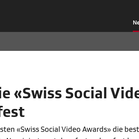
N
ie «Swiss Social Vid
fest
sten «Swiss Social Video Awards» die bes