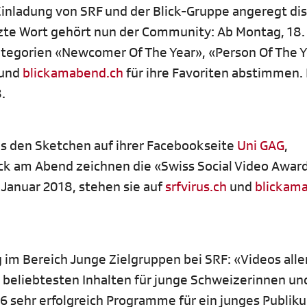
nladung von SRF und der Blick-Gruppe angeregt dis
tzte Wort gehört nun der Community: Ab Montag, 18.
tegorien «Newcomer Of The Year», «Person Of The 
und
blickamabend.ch
für ihre Favoriten abstimmen.
.
s den Sketchen auf ihrer Facebookseite
Uni GAG
,
ick am Abend zeichnen die «Swiss Social Video Awar
. Januar 2018, stehen sie auf
srfvirus.ch
und
blickam
m Bereich Junge Zielgruppen bei SRF: «Videos aller
 beliebtesten Inhalten für junge Schweizerinnen un
6 sehr erfolgreich Programme für ein junges Publik