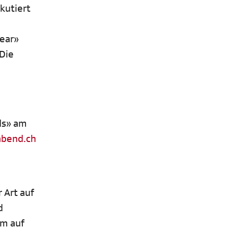
kutiert
Year»
 Die
ds» am
abend.ch
 Art auf
d
um auf